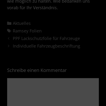
wie möglich zu halten. Wie bedanken uns
vorab für Ihr Verständnis.
Kategorien
Aktuelles
Schlagwörter
Ramsey Folien
PPF Lackschutzfolie für Fahrzeuge
Individuelle Fahrzeugbeschriftung
Schreibe einen Kommentar
Kommentar