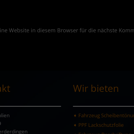
ne Website in diesem Browser für die nächste Komm
akt
Wir bieten
lien
➧ Fahrzeug Scheibentönu
9
➧ PPF Lackschutzfolie
erderdingen